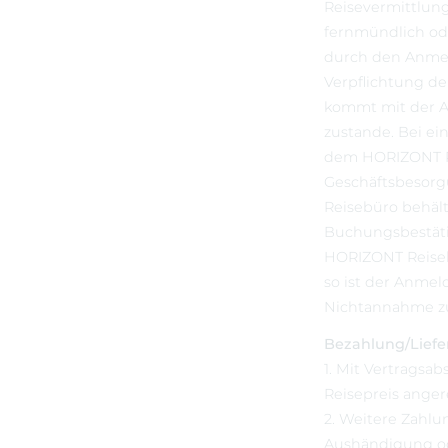
Reisevermittlung
fernmündlich od
durch den Anmel
Verpflichtung de
kommt mit der A
zustande. Bei e
dem HORIZONT Re
Geschäftsbesorg
Reisebüro behält
Buchungsbestäti
HORIZONT Reise
so ist der Anmel
Nichtannahme zu 
Bezahlung/Lief
1. Mit Vertragsa
Reisepreis anger
2. Weitere Zahlu
Aushändigung od