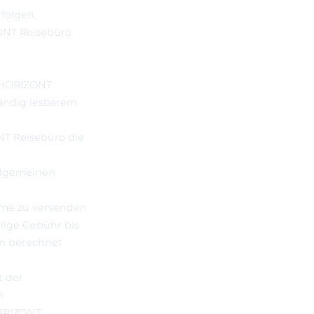
folgen.
ZONT Reisebüro
s HORIZONT
tändig lesbarem
NT Reisebüro die
llgemeinen
hme zu versenden
lige Gebühr bis
en berechnet
t der
n
ORIZONT