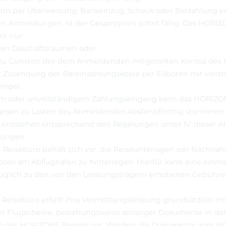
ann per Überweisung, Bankeinzug, Scheck oder Barzahlung er
igen Anmeldungen ist der Gesamtpreis sofort fällig. Das HORI
it nur:
 den Geschäftsräumen oder
 zu Gunsten des dem Anmeldenden mitgeteilten Kontos de
 Zusendung der Bareinzahlungskopie per Eilboten mit volls
empel.
tem oder unvollständigem Zahlungseingang kann das HORIZO
isen zu Lasten des Anmeldenden kostenpflichtig stornieren.
entstehen entsprechend den Regelungen unter IV. dieser A
gungen.
 Reisebüro behält sich vor, die Reiseunterlagen per Nachna
oten am Abflughafen zu hinterlegen. Hierfür kann eine einma
züglich zu den von den Leistungsträgern erhobenen Gebühr
Reisebüro erfüllt ihre Vermittlungsleistung grundsätzlich mi
der Flugscheine, beziehungsweise sonstiger Dokumente in de
n des HORIZONT Reisebüros. Werden die Dokumente vom H