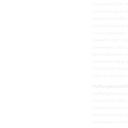
Das HORIZONT R
Vermittlung im 
Reisebüro haftet
die Erbringung d
Leistungsträger
bestehenden Ver
jeweiligen Leis
Anmeldenden und
Vermittler tätig
HORIZONT Reisebü
aller Art erfol
Haftungsausschl
Haftungsansprüc
materieller oder
dargebotenen In
Informationen ve
Autors kein nach