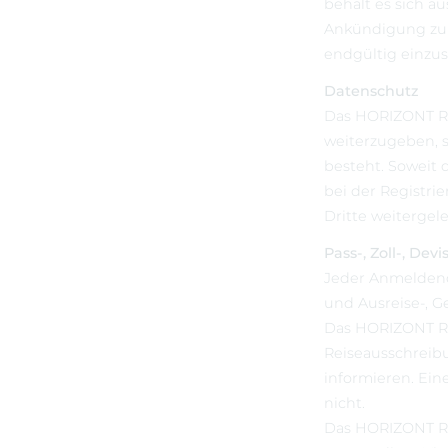
behält es sich a
Ankündigung zu v
endgültig einzus
Datenschutz
Das HORIZONT Re
weiterzugeben, s
besteht. Soweit 
bei der Registri
Dritte weitergel
Pass-, Zoll-, De
Jeder Anmeldende
und Ausreise-, G
Das HORIZONT Re
Reiseausschreibu
informieren. Ei
nicht.
Das HORIZONT Rei