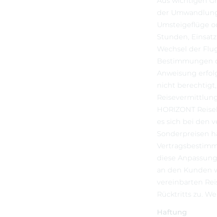
Aus wichtigen G
der Umwandlung 
Umsteigeflüge o
Stunden, Einsatz
Wechsel der Flug
Bestimmungen de
Anweisung erfolg
nicht berechtig
Reisevermittlung
HORIZONT Reiseb
es sich bei den 
Sonderpreisen ha
Vertragsbestimmu
diese Anpassung
an den Kunden we
vereinbarten Rei
Rücktritts zu. W
Haftung