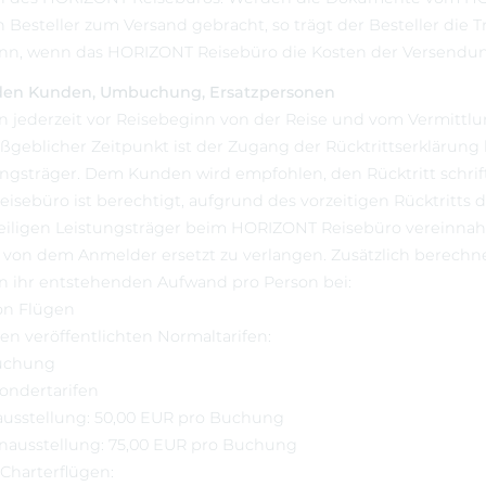
 Besteller zum Versand gebracht, so trägt der Besteller die T
ann, wenn das HORIZONT Reisebüro die Kosten der Versendung
 den Kunden, Umbuchung, Ersatzpersonen
n jederzeit vor Reisebeginn von der Reise und vom Vermittl
ßgeblicher Zeitpunkt ist der Zugang der Rücktrittserklärung
ungsträger. Dem Kunden wird empfohlen, den Rücktritt schriftl
sebüro ist berechtigt, aufgrund des vorzeitigen Rücktritts
eiligen Leistungsträger beim HORIZONT Reisebüro vereinna
von dem Anmelder ersetzt zu verlangen. Zusätzlich berech
n ihr entstehenden Aufwand pro Person bei:
on Flügen
en veröffentlichten Normaltarifen:
Buchung
ondertarifen
ausstellung: 50,00 EUR pro Buchung
inausstellung: 75,00 EUR pro Buchung
Charterflügen: