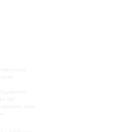
isebüro bei
 einer
ittsgebühren
en. Der
orbehalten. Dem
en.