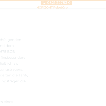
0821 22783 0
HORIZONT Reisebüro
achfolgenden
 und dem
 675 BGB
 (insbesondere
ießlich als
tungsträgers.
lten die Tarif-,
ungsträger, die
s eines