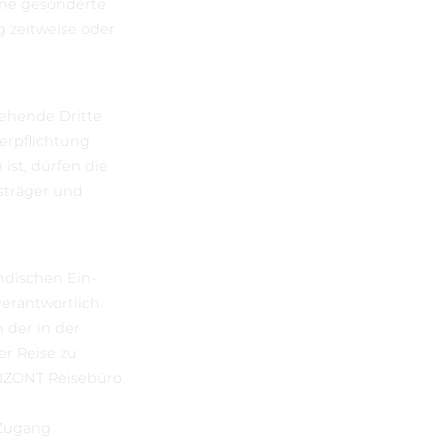
ohne gesonderte
g zeitweise oder
tehende Dritte
erpflichtung
ist, dürfen die
sträger und
ndischen Ein-
erantwortlich.
der in der
r Reise zu
RIZONT Reisebüro
 Zugang