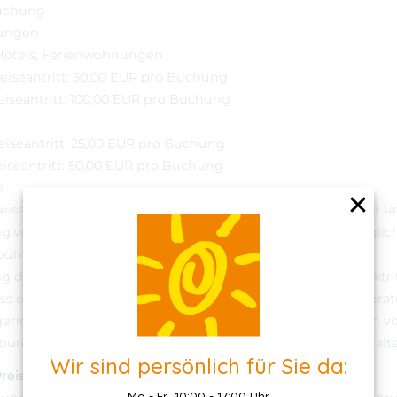
Buchung
tungen
 Hotels, Ferienwohnungen
 Reiseantritt: 50,00 EUR pro Buchung
Reiseantritt: 100,00 EUR pro Buchung
Reiseantritt: 25,00 EUR pro Buchung
Reiseantritt: 50,00 EUR pro Buchung
n
isebüro behält sich vor, dem Kunden alle dem HORIZONT Re
 von anderer Seite in Rechnung gestellten Kosten zuzüglich
hr bis zu 30,00 EUR pro Person in Rechnung zu stellen.
ng der Belastung des Kunden mit den beschriebenen Rücktr
ss einer Reisekostenrücktrittsversicherung dringend angerat
geringeren Schadens bleibt dem Anmeldenden/Reisenden v
üro bleibt der Nachweis eines höheren Schadens vorbehalt
Wir
sind persönlich für Sie da:
Preisänderung
Mo - Fr 10:00 - 17:00 Uhr