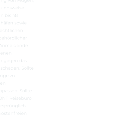
ng von Flügen,
hungsweise
n bis 48
ghäfen sowie
rechtlichen
behördlicher
er Anmeldende
senen
ch gegen das
schäden. Sollte
lüge zu
gen
passen. Sollte
ZONT Reisebüro
ursprünglich
kostenfreien