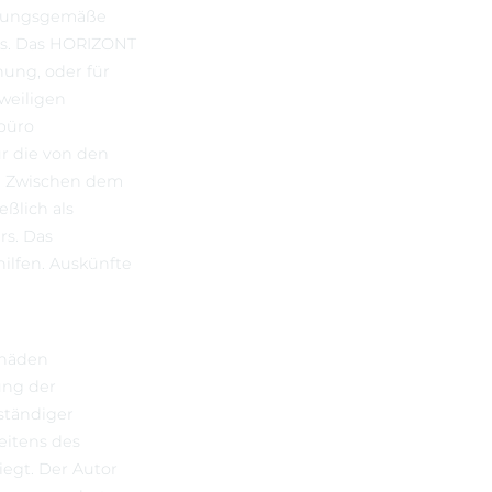
dnungsgemäße
es. Das HORIZONT
hung, oder für
weiligen
büro
r die von den
t. Zwischen dem
ßlich als
rs. Das
hilfen. Auskünfte
chäden
ung der
ständiger
eitens des
iegt. Der Autor