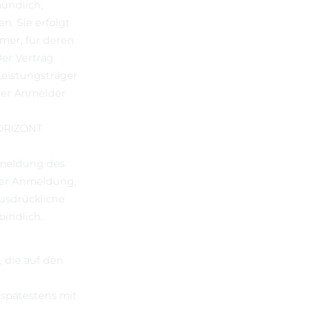
mündlich,
. Sie erfolgt
mer, für deren
Der Vertrag
eistungsträger
der Anmelder
HORIZONT
nmeldung des
er Anmeldung,
ausdrückliche
bindlich.
 die auf den
 spätestens mit