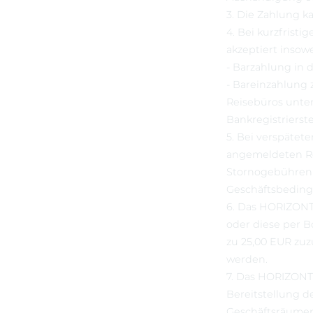
3. Die Zahlung k
4. Bei kurzfrist
akzeptiert insowe
- Barzahlung in
- Bareinzahlung
Reisebüros unter
Bankregistrierst
5. Bei verspäte
angemeldeten Re
Stornogebühren 
Geschäftsbedin
6. Das HORIZONT
oder diese per B
zu 25,00 EUR zu
werden.
7. Das HORIZONT 
Bereitstellung 
Geschäftsräume