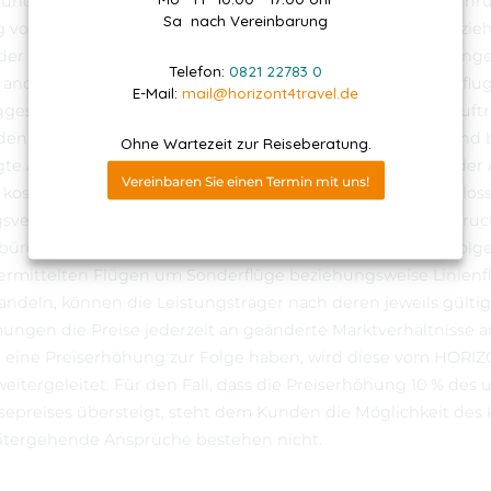
ründen notwendig werdende Änderungen der Streckenführu
Sa nach Vereinbarung
von Non-Stop Flügen in Flüge mit Zwischenlandung, bezie
der umgekehrt, sowie von Flugzeiten- oder Terminänderunge
Telefon:
0821 22783 0
 anderer Fluggeräte, Änderung der Abflug- oder Ankunftsflu
E-Mail:
mail@horizont4travel.de
gesellschaften sind aufgrund der international gültigen luft
n Leistungsträgern vorbehalten. Ebenso andere aufgrund 
Ohne Wartezeit zur Reiseberatung.
te Änderungen der Reiseleistungen. In diesen Fällen ist d
Vereinbaren Sie einen Termin mit uns!
t, kostenfrei von dem mit dem HORIZONT Reisebüro geschlos
svertrag zurückzutreten. Es besteht auch kein Ersatzanspru
üro für in diesen Fällen entstandene Mehrkosten oder Folge
vermittelten Flügen um Sonderflüge beziehungsweise Linienf
ndeln, können die Leistungsträger nach deren jeweils gülti
ngen die Preise jederzeit an geänderte Marktverhältnisse an
 eine Preiserhöhung zur Folge haben, wird diese vom HORI
itergeleitet. Für den Fall, dass die Preiserhöhung 10 % des 
sepreises übersteigt, steht dem Kunden die Möglichkeit des 
eitergehende Ansprüche bestehen nicht.