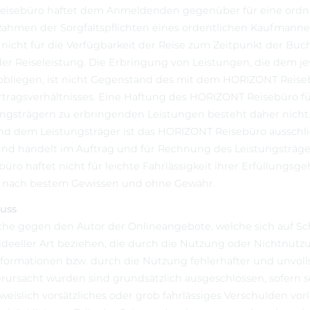
eisebüro haftet dem Anmeldenden gegenüber für eine or
Rahmen der Sorgfaltspflichten eines ordentlichen Kaufmann
 nicht für die Verfügbarkeit der Reise zum Zeitpunkt der Buc
er Reiseleistung. Die Erbringung von Leistungen, die dem je
 obliegen, ist nicht Gegenstand des mit dem HORIZONT Reise
tragsverhältnisses. Eine Haftung des HORIZONT Reisebüro fü
tungsträgern zu erbringenden Leistungen besteht daher nich
 dem Leistungsträger ist das HORIZONT Reisebüro ausschlie
 und handelt im Auftrag und für Rechnung des Leistungsträge
ro haftet nicht für leichte Fahrlässigkeit ihrer Erfüllungsge
gen nach bestem Gewissen und ohne Gewähr.
uss
he gegen den Autor der Onlineangebote, welche sich auf S
 ideeller Art beziehen, die durch die Nutzung oder Nichtnutz
formationen bzw. durch die Nutzung fehlerhafter und unvoll
rursacht wurden sind grundsätzlich ausgeschlossen, sofern s
weislich vorsätzliches oder grob fahrlässiges Verschulden vorl