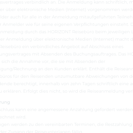
svertrages verbindlich an. Die Anmeldung kann schriftlich, 
er über elektronische Medien (Internet) vorgenommen werden
der auch für alle in der Anmeldung mitaufgeführten Teilneh
r Anmelder wie für seine eigenen Verpflichtungen einsteht. 
nmeldung durch das HORIZONT Reisebüro beim jeweiligen L
iner Anmeldung über elektronische Medien (Internet) macht 
isebüro ein verbindliches Angebot auf Abschluss eines
ungsvertrages mit Absenden des Buchungsauftrages. Das 
 sich die Annahme vor, die sie mit Absenden der
gung/Rechnung an den Kunden erklärt. Enthält die Reisea
büros für den Reisenden unzumutbare Abweichungen von d
dende berechtigt, innerhalb von zehn Tagen schriftlich eine 
erklären. Erfolgt dies nicht, so wird die Reiseanmeldung ver
erung
bschluss kann eine angemessene Anzahlung gefordert werden,
echnet wird.
ngen werden zu den vereinbarten Terminen, die Restzahlung
er Zugang der Reiseunterlagen fällig.