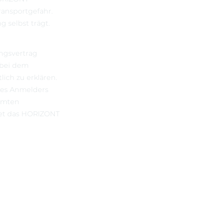
ransportgefahr.
 selbst trägt.
ungsvertrag
 bei dem
ich zu erklären.
 des Anmelders
hmten
net das HORIZONT