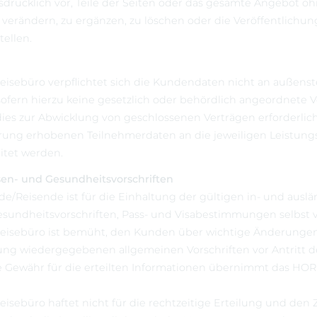
usdrücklich vor, Teile der Seiten oder das gesamte Angebot 
erändern, zu ergänzen, zu löschen oder die Veröffentlichun
tellen.
isebüro verpflichtet sich die Kundendaten nicht an außens
ofern hierzu keine gesetzlich oder behördlich angeordnete V
dies zur Abwicklung von geschlossenen Verträgen erforderlich 
erung erhobenen Teilnehmerdaten an die jeweiligen Leistung
eitet werden.
visen- und Gesundheitsvorschriften
/Reisende ist für die Einhaltung der gültigen in- und auslä
esundheitsvorschriften, Pass- und Visabestimmungen selbst v
isebüro ist bemüht, den Kunden über wichtige Änderungen 
ng wiedergegebenen allgemeinen Vorschriften vor Antritt de
ne Gewähr für die erteilten Informationen übernimmt das HO
sebüro haftet nicht für die rechtzeitige Erteilung und den