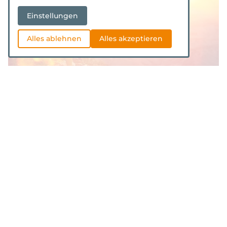
Einstellungen
Alles ablehnen
Alles akzeptieren
Horizont Reisebüro
Wir helfen Ihnen Ihre Reiseträume zu verwirklichen. Was
immer Sie vorhaben wir beraten Sie mit unserer 35-
jährigen Erfahrung.
Dafür arbeiten wir mit den Besten der Branche zusammen:
AIDA, airtours, ALDIANA, Chamäleon, DERTOUR, FTI,
Hapag Lloyd, Meiers Weltreisen, Robinson Club,
Schauinsland, Studiosus, TUI, TUI Cruises - u.v.m.
Um auch besondere Reisewünsche zu erfüllen haben wir
zudem ein großes Portfolio an Spezialisten für
Wanderreisen, Radreisen, Aktivurlaub, Wellness